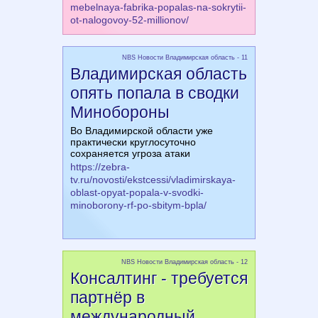
mebelnaya-fabrika-popalas-na-sokrytii-
ot-nalogovoy-52-millionov/
NBS Новости Владимирская область - 11
Владимирская область
опять попала в сводки
Минобороны
Во Владимирской области уже
практически круглосуточно
сохраняется угроза атаки
https://zebra-
tv.ru/novosti/ekstcessi/vladimirskaya-
oblast-opyat-popala-v-svodki-
minoborony-rf-po-sbitym-bpla/
NBS Новости Владимирская область - 12
Консалтинг - требуется
партнёр в
международный