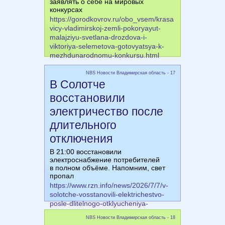
заявлять о себе на мировых
конкурсах
https://gorodkovrov.ru/obo_vsem/krasa
vicy-vladimirskoj-zemli-pokoryayut-
malajziyu-svetlana-drozdova-i-
viktoriya-selemetova-gotovyatsya-k-
mezhdunarodnomu-konkursu.html
NBS Новости Владимирская область - 17
В Солотче
восстановили
электричество после
длительного
отключения
В 21:00 восстановили
электроснабжение потребителей
в полном объёме. Напомним, свет
пропал
https://www.rzn.info/news/2026/7/7/v-
solotche-vosstanovili-elektrichestvo-
posle-dlitelnogo-otklyucheniya-
348926.html
NBS Новости Владимирская область - 18