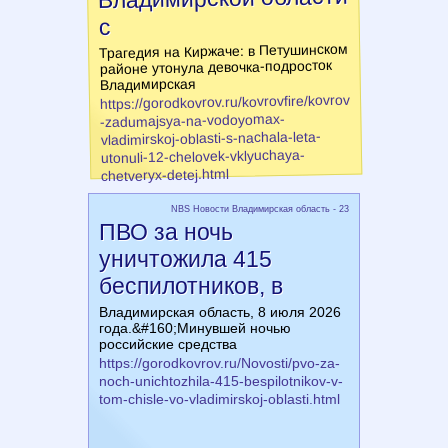
с
Трагедия на Киржаче: в Петушинском
районе утонула девочка-подросток
Владимирская
https://gorodkovrov.ru/kovrovfire/kovrov
-zadumajsya-na-vodoyomax-
vladimirskoj-oblasti-s-nachala-leta-
utonuli-12-chelovek-vklyuchaya-
chetveryx-detej.html
NBS Новости Владимирская область - 23
ПВО за ночь
уничтожила 415
беспилотников, в
Владимирская область, 8 июля 2026
года.&#160;Минувшей ночью
российские средства
https://gorodkovrov.ru/Novosti/pvo-za-
noch-unichtozhila-415-bespilotnikov-v-
tom-chisle-vo-vladimirskoj-oblasti.html