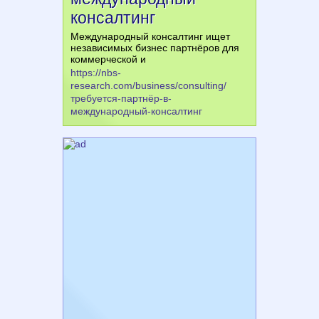
консалтинг
Международный консалтинг ищет
независимых бизнес партнёров для
коммерческой и
https://nbs-
research.com/business/consulting/
требуется-партнёр-в-
международный-консалтинг