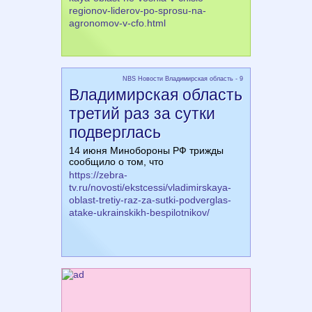
regionov-liderov-po-sprosu-na-
agronomov-v-cfo.html
NBS Новости Владимирская область - 9
Владимирская область
третий раз за сутки
подверглась
14 июня Минобороны РФ трижды
сообщило о том, что
https://zebra-
tv.ru/novosti/ekstcessi/vladimirskaya-
oblast-tretiy-raz-za-sutki-podverglas-
atake-ukrainskikh-bespilotnikov/