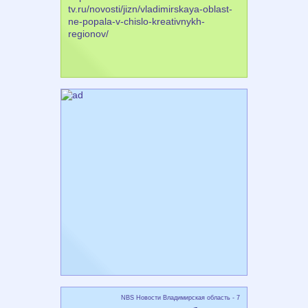
tv.ru/novosti/jizn/vladimirskaya-oblast-
ne-popala-v-chislo-kreativnykh-
regionov/
NBS Новости Владимирская область - 7