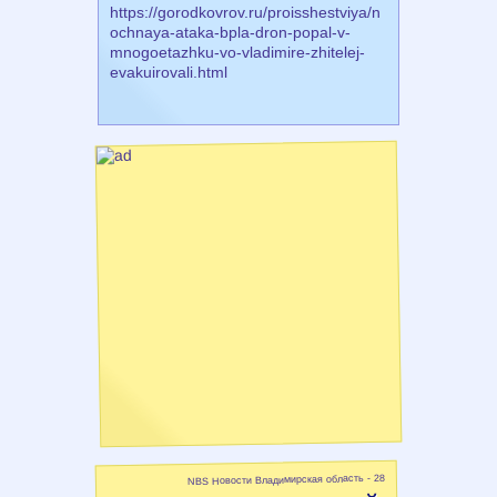
https://gorodkovrov.ru/proisshestviya/n
ochnaya-ataka-bpla-dron-popal-v-
mnogoetazhku-vo-vladimire-zhitelej-
evakuirovali.html
NBS Новости Владимирская область - 28