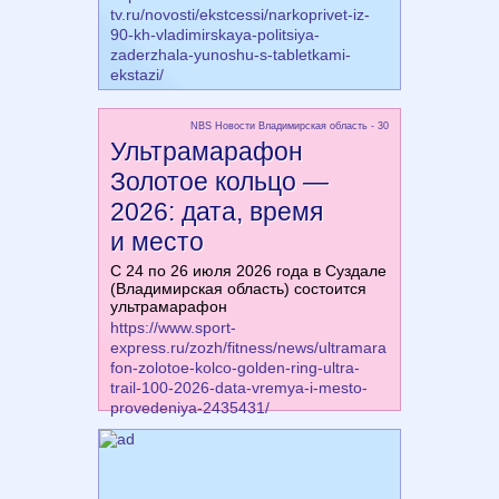
tv.ru/novosti/ekstcessi/narkoprivet-iz-
90-kh-vladimirskaya-politsiya-
zaderzhala-yunoshu-s-tabletkami-
ekstazi/
NBS Новости Владимирская область - 30
Ультрамарафон
Золотое кольцо —
2026: дата, время
и место
С 24 по 26 июля 2026 года в Суздале
(Владимирская область) состоится
ультрамарафон
https://www.sport-
express.ru/zozh/fitness/news/ultramara
fon-zolotoe-kolco-golden-ring-ultra-
trail-100-2026-data-vremya-i-mesto-
provedeniya-2435431/