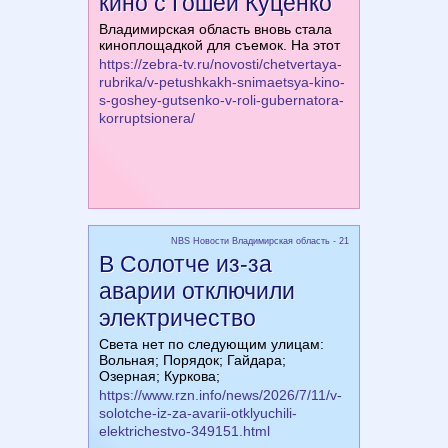
кино с Гошей Куценко
Владимирская область вновь стала
киноплощадкой для съемок. На этот
https://zebra-tv.ru/novosti/chetvertaya-
rubrika/v-petushkakh-snimaetsya-kino-
s-goshey-gutsenko-v-roli-gubernatora-
korruptsionera/
NBS Новости Владимирская область - 21
В Солотче из-за
аварии отключили
электричество
Света нет по следующим улицам:
Вольная; Порядок; Гайдара;
Озерная; Куркова;
https://www.rzn.info/news/2026/7/11/v-
solotche-iz-za-avarii-otklyuchili-
elektrichestvo-349151.html