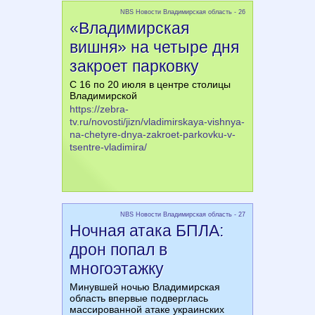
NBS Новости Владимирская область - 26
«Владимирская
вишня» на четыре дня
закроет парковку
С 16 по 20 июля в центре столицы
Владимирской
https://zebra-
tv.ru/novosti/jizn/vladimirskaya-vishnya-
na-chetyre-dnya-zakroet-parkovku-v-
tsentre-vladimira/
NBS Новости Владимирская область - 27
Ночная атака БПЛА:
дрон попал в
многоэтажку
Минувшей ночью Владимирская
область впервые подверглась
массированной атаке украинских