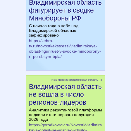
Владимирская область
фигурирует в сводке
Минобороны РФ
С начала года в небе над
Владимирской областью
зафиксировано
https://zebra-
tv.ru/novosti/ekstcessi/vladimirskaya-
oblast-figuriruet-v-svodke-minoborony-
rf-po-sbitym-bpla/
NBS Новости Владимирская область - 8
Владимирская область
не вошла в число
регионов-лидеров
Аналитики рекрутинговой платформы
подвели итоги первого полугодия
2026 года
https://gorodkovrov.ru/Novosti/vladimirs
kaya-oblast-ne-voshla-v-chislo-