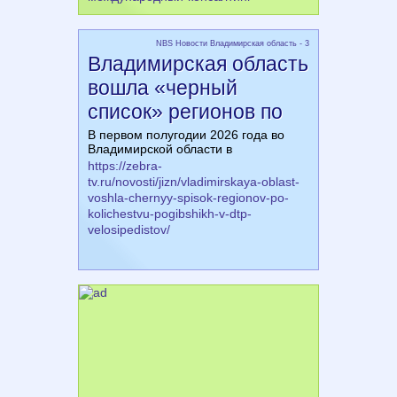
NBS Новости Владимирская область - 3
Владимирская область
вошла «черный
список» регионов по
В первом полугодии 2026 года во
Владимирской области в
https://zebra-
tv.ru/novosti/jizn/vladimirskaya-oblast-
voshla-chernyy-spisok-regionov-po-
kolichestvu-pogibshikh-v-dtp-
velosipedistov/