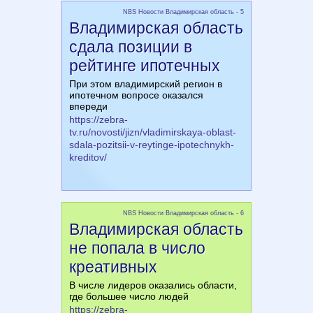
NBS Новости Владимирская область - 5
Владимирская область
сдала позиции в
рейтинге ипотечных
При этом владимирский регион в
ипотечном вопросе оказался
впереди
https://zebra-
tv.ru/novosti/jizn/vladimirskaya-oblast-
sdala-pozitsii-v-reytinge-ipotechnykh-
kreditov/
NBS Новости Владимирская область - 6
Владимирская область
не попала в число
креативных
В числе лидеров оказались области,
где большее число людей
https://zebra-