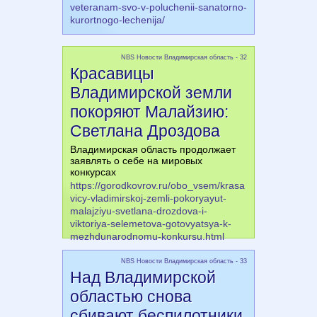
veteranam-svo-v-poluchenii-sanatorno-
kurortnogo-lechenija/
NBS Новости Владимирская область - 32
Красавицы
Владимирской земли
покоряют Малайзию:
Светлана Дроздова
Владимирская область продолжает
заявлять о себе на мировых
конкурсах
https://gorodkovrov.ru/obo_vsem/krasa
vicy-vladimirskoj-zemli-pokoryayut-
malajziyu-svetlana-drozdova-i-
viktoriya-selemetova-gotovyatsya-k-
mezhdunarodnomu-konkursu.html
NBS Новости Владимирская область - 33
Над Владимирской
областью снова
сбивают беспилотники