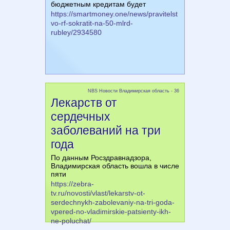
бюджетным кредитам будет
https://smartmoney.one/news/pravitelst
vo-rf-sokratit-na-50-mlrd-
rubley/2934580
NBS Новости Владимирская область - 36
Лекарств от
сердечных
заболеваний на три
года
По данным Росздравнадзора,
Владимирская область вошла в числе
пяти
https://zebra-
tv.ru/novosti/vlast/lekarstv-ot-
serdechnykh-zabolevaniy-na-tri-goda-
vpered-no-vladimirskie-patsienty-ikh-
ne-poluchat/