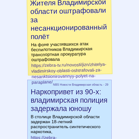
Жителя Владимирской
области оштрафовали
за
несанкционированный
полёт
На фоне участившихся атак
беспилотников Владимирская
транспортная прокуратура
оштрафовала
https://zebra-tv.ru/novosti/jizn/zhitelya-
vladimirskoy-oblasti-oshtrafovali-za-
nesanktsionirovannyy-polyet-na-
paraplane/
NBS Новости Владимирская область - 29
Наркопривет из 90-х:
владимирская полиция
задержала юношу
В столице Владимирской области
задержан 18-летний
распространитель синтетического
наркотика,
https://zebra-